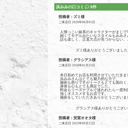
浜みみの口コミ
9件
投稿者：ズミ様
ご来店日 2026年06月01日
人懐っこい妹系のキャラクターがまじで
細くてモデルみたいなスタイルもみみさ
話も楽しく、正直欠点が見つからない。
ズミ様ありがとうございました
投稿者：グラシアス様
ご来店日 2026年01月25日
本日初めてお店を利用させていただきま
浜みみさんはとても魅力的な方で、
施術も然りですがトークもとても面白く
身体も心もとても満足でした。
料金もリーズナブルで迷われたら一度利
強くオススメするお店です。
施術をしていただきありがとうございま
グラシアス様ありがとうござい
投稿者：安室オオタ様
ご来店日 2025年09月22日