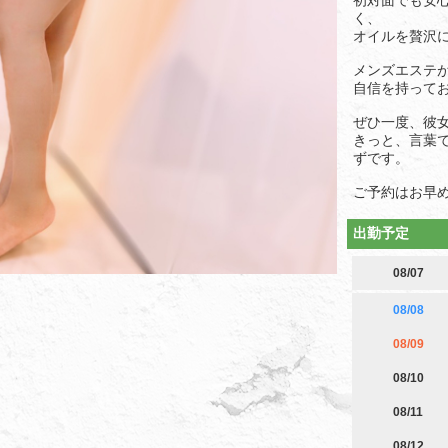
初対面でも安
く、
オイルを贅沢
メンズエステ
自信を持って
ぜひ一度、彼女
きっと、言葉
ずです。
ご予約はお早
出勤予定
08/07
08/08
08/09
08/10
08/11
08/12