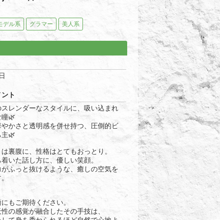
モデル系
グラマー
美人系
4日
メント
のスレンダーなスタイルに、吸い込まれ
瞳🌿
華やかさと透明感を併せ持つ、圧倒的ビ
主🌿
とは裏腹に、性格はとてもおっとり。
ち着いた話し方に、優しい笑顔。
力がふっと抜けるような、癒しの空気を
す。
術にもご期待ください。
天性の感覚が融合したその手技は、