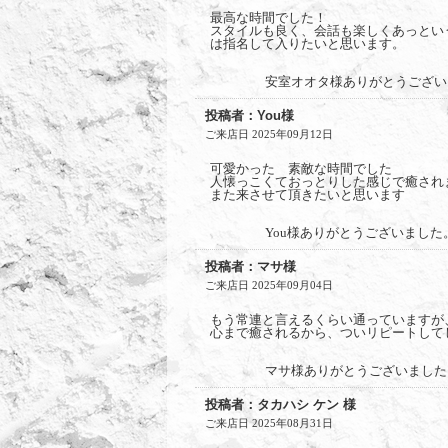
最高な時間でした！
スタイルも良く、会話も楽しくあっとい
は指名して入りたいと思います。
安室オオタ様ありがとうござい
投稿者：You様
ご来店日 2025年09月12日
可愛かった 素敵な時間でした
人懐っこくておっとりした感じで癒され
また来させて頂きたいと思います
You様ありがとうございました
投稿者：マサ様
ご来店日 2025年09月04日
もう常連と言えるくらい通っていますが
心まで癒されるから、ついリピートして
マサ様ありがとうございました
投稿者：タカハシ ケン 様
ご来店日 2025年08月31日