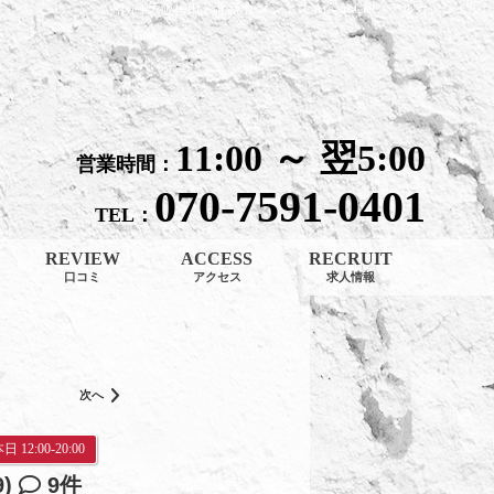
ご紹介│大阪梅田・北新地 メンエス Arc-en-Ciel（アルカンシェル）
11:00 ～ 翌5:00
営業時間：
070-7591-0401
TEL：
REVIEW
ACCESS
RECRUIT
口コミ
アクセス
求人情報
次へ
日 12:00-20:00
9)
9件