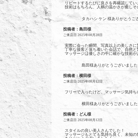
リピートするたびに良さを再確認してい
技術はもちろん、人柄の温かさが癒しそ
タカハシ ケン 様ありがとうご
投稿者：島田様
ご来店日 2025年08月28日
実際に会った瞬間、写真以上の美しさに
丁寧な接客と落ち着いた会話で、自然と
マッサージは優しさの中に確かな技術が
島田様ありがとうございました
投稿者：横田様
ご来店日 2025年08月12日
フリーで入ったけど、マッサージ気持ち
横田様ありがとうございました
投稿者：どん様
ご来店日 2025年08月12日
スタイルの良い美人さんでした！
マッサージもとても気持ち良く、未知の