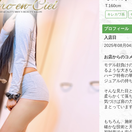
T.160cm
キレカワ系
プロフィール
入店日
2025年08月0
お店からのコ
モデル顔負け
るような大きな
ハーフ特有の
ジュアルの持ち
そんな見た目
柔らかくて落
気づけば肩の
まとっていま
もちろん、施
確かな技術と