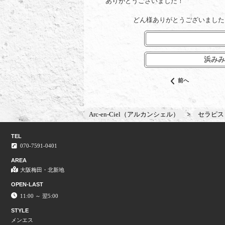
ありがとうございました！
どん様ありがとうございました
浜みみ
前へ
Arc-en-Ciel（アルカンシェル）
セラピス
TEL
070-7591-0401
AREA
大阪梅田・北新地
OPEN-LAST
11:00 ～ 翌5:00
STYLE
メンエス