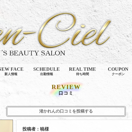
渚かれん (
NEW FACE
SCHEDULE
REAL TIME
COUPON
新人情報
出勤情報
待ち時間
クーポン
REVIEW
口コミ
渚かれんの口コミを投稿する
投稿者：暁様