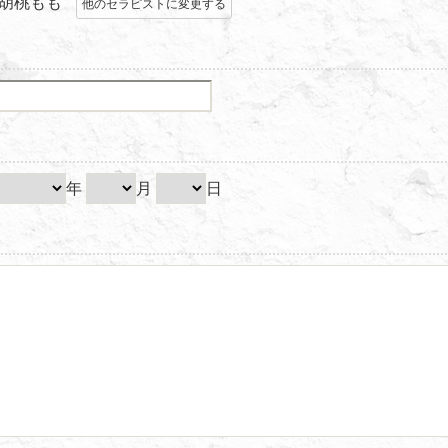
胡桃もも
他のセラピストに変更する
年
月
日