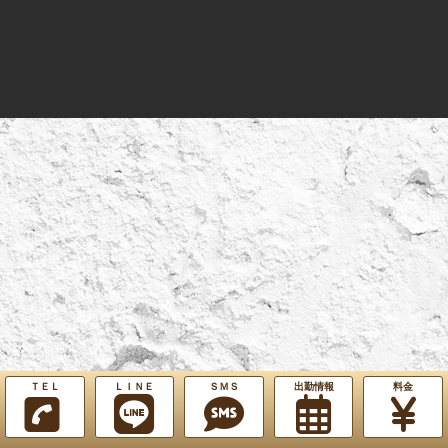
ＴＥＬ
ＬＩＮＥ
ＳＭＳ
出勤情報
料金