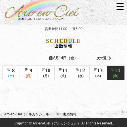
営業時間11:00 ～ 翌5:00
SCHEDULE
出勤情報
8月14日（金）
次の週
8/
8
8/
9
8/
10
8/
11
8/
12
8/
13
8/
14
(土)
(日)
(月)
(火)
(水)
(木)
(金)
Arc-en-Ciel（アルカンシェル）
出勤情報
Copyright© Arc-en-Ciel（アルカンシェル） All Rights Reserved.