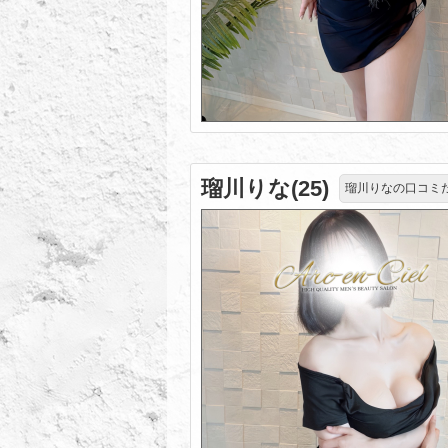
瑠川りな(25)
瑠川りなの口コミ